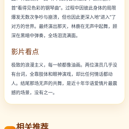
首“看得见色彩的钢琴曲”。过程中因彼此身体的局限
爆发无数次争吵与崩溃，但也因此更深入地“进入”了
对方的世界。最终演出那天，林鹿在无声中起舞，顾
深在黑暗中弹奏，全场泪流满面。
影片看点
极致的浪漫主义，每一帧都像油画。两位演员几乎没
有台词，全靠肢体和眼神演戏，却比任何情话都动
人。结尾那场无声的共舞，是近十年华语爱情片最震
撼的场景，没有之一。
相关推荐