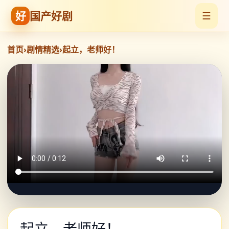
好
国产好剧
☰
首页
›
剧情精选
›
起立，老师好！
起立，老师好！