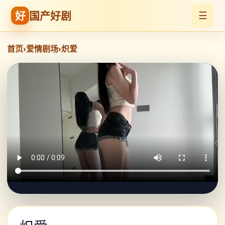
好
国产好剧
☰
首页
›
爱情剧场
›
炽爱