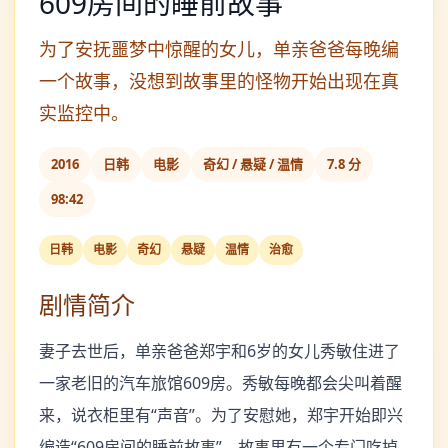
609房间的睡前故事
为了安抚噩梦中惊醒的女儿，单亲爸爸每晚编
一个故事，没想到故事里的怪物开始出现在真
实监控中。
2016
日韩
电影
奇幻 / 悬疑 / 温情
7.8 分
98:42
日韩
电影
奇幻
悬疑
温情
治愈
剧情简介
妻子去世后，单亲爸爸郑宇和6岁的女儿秀敏住进了
一家老旧的汽车旅馆609房。秀敏每晚都会尖叫着醒
来，说衣柜里有“声音”。为了安慰她，郑宇开始即兴
编造“609房间的睡前故事”，故事里有一个专门吃掉