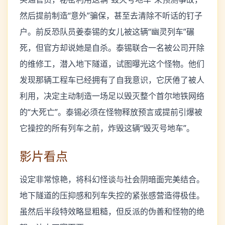
然后提前制造“意外”骗保，甚至去清除不听话的钉子
户。前反恐队员姜泰锡的女儿被这辆“幽灵列车”碾
死，但官方却说她是自杀。泰锡联合一名被公司开除
的维修工，潜入地下隧道，试图曝光这个怪物。他们
发现那辆工程车已经拥有了自我意识，它厌倦了被人
利用，决定主动制造一场足以毁灭整个首尔地铁网络
的“大死亡”。泰锡必须在怪物释放预言或提前引爆被
它操控的所有列车之前，炸毁这辆“毁灭号地车”。
影片看点
设定非常惊艳，将科幻怪谈与社会阴暗面完美结合。
地下隧道的压抑感和列车失控的紧张感营造得极佳。
虽然后半段特效略显粗糙，但反派的伪善和怪物的绝