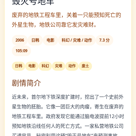
毁灭号地车
废弃的地铁工程车里，关着一只能预知死亡的
外星生物，地铁公司靠它发灾难财。
2006
日韩
电影
科幻 / 灾难 / 动作
7.3 分
105:09
日韩
电影
科幻
灾难
动作
废土
剧情简介
近未来，首尔地下铁深度扩建时，挖出了一个史前外
星生物的胚胎。它像一团巨大的肉瘤，寄生在废弃的
地铁工程车里。政府发现它能通过脑电波提前12小时
预知地铁沿线任何人的死亡方式。一家私营地铁公司
买通官员，秘密利用这辆“毁灭号地车”来预测事故，