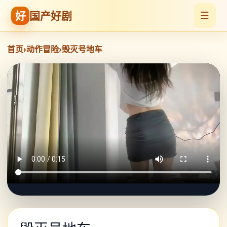
好
国产好剧
☰
首页
›
动作冒险
›
毁灭号地车