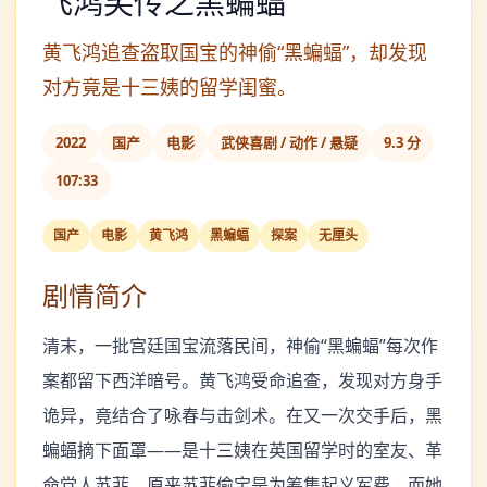
飞鸿笑传之黑蝙蝠
黄飞鸿追查盗取国宝的神偷“黑蝙蝠”，却发现
对方竟是十三姨的留学闺蜜。
2022
国产
电影
武侠喜剧 / 动作 / 悬疑
9.3 分
107:33
国产
电影
黄飞鸿
黑蝙蝠
探案
无厘头
剧情简介
清末，一批宫廷国宝流落民间，神偷“黑蝙蝠”每次作
案都留下西洋暗号。黄飞鸿受命追查，发现对方身手
诡异，竟结合了咏春与击剑术。在又一次交手后，黑
蝙蝠摘下面罩——是十三姨在英国留学时的室友、革
命党人苏菲。原来苏菲偷宝是为筹集起义军费，而她