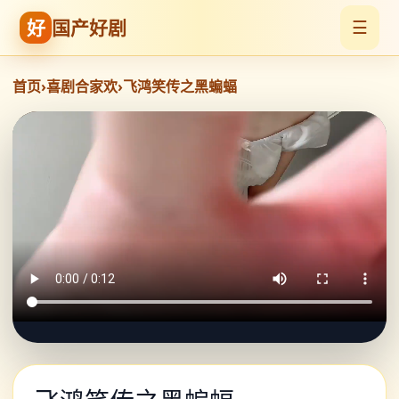
好
国产好剧
☰
首页
›
喜剧合家欢
›
飞鸿笑传之黑蝙蝠