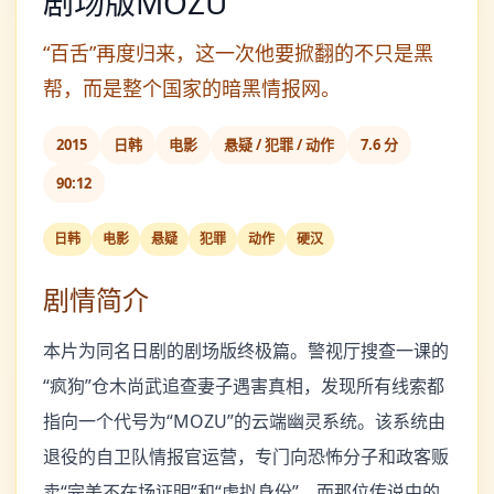
剧场版MOZU
“百舌”再度归来，这一次他要掀翻的不只是黑
帮，而是整个国家的暗黑情报网。
2015
日韩
电影
悬疑 / 犯罪 / 动作
7.6 分
90:12
日韩
电影
悬疑
犯罪
动作
硬汉
剧情简介
本片为同名日剧的剧场版终极篇。警视厅搜查一课的
“疯狗”仓木尚武追查妻子遇害真相，发现所有线索都
指向一个代号为“MOZU”的云端幽灵系统。该系统由
退役的自卫队情报官运营，专门向恐怖分子和政客贩
卖“完美不在场证明”和“虚拟身份”。而那位传说中的