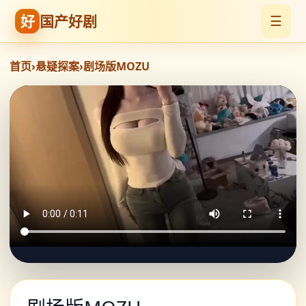
好
国产好剧
☰
首页
›
悬疑探案
›
剧场版MOZU