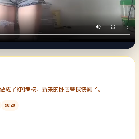
做成了KPI考核，新来的卧底警探快疯了。
98:20