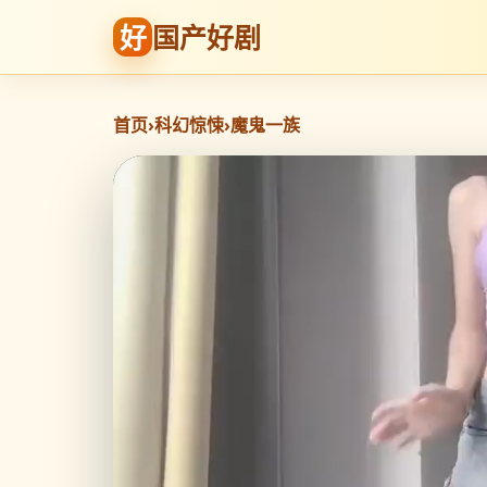
好
国产好剧
首页
›
科幻惊悚
›
魔鬼一族