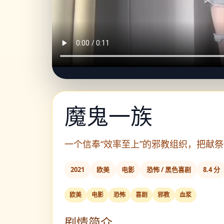
魔鬼一族
一个信奉“效率至上”的邪教组织，把献祭
2021
欧美
电影
恐怖 / 黑色喜剧
8.4 分
欧美
电影
恐怖
喜剧
邪教
血浆
剧情简介