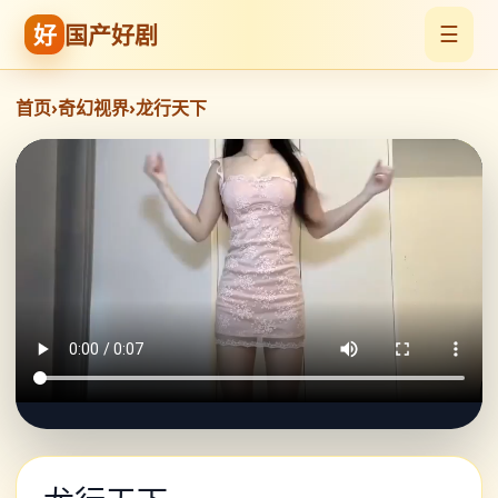
好
国产好剧
☰
首页
›
奇幻视界
›
龙行天下