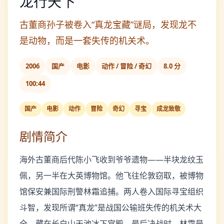
龙行天下
古董商孙子被卷入“真龙宝藏”谜局，发现龙不
是动物，而是一套失传的机关术。
2006
国产
电影
动作 / 冒险 / 奇幻
8.0 分
100:44
国产
电影
动作
冒险
奇幻
寻宝
成龙致敬
剧情简介
海外古董商后代陈小飞收到爷爷遗物——半块龙纹玉
佩，另一半在大英博物馆。他飞往伦敦窃取，被博物
馆保安兼国际刑警林霜追捕。两人卷入国际寻宝组织
斗智，发现所谓“真龙”是战国公输班失传的机关术大
全，藏在长白山天池冰下宫殿。最后决战时，林霜是