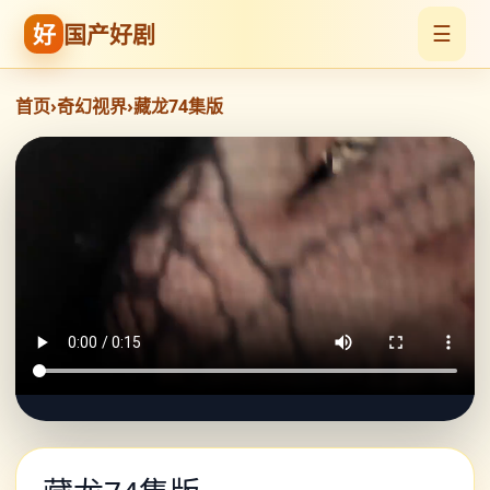
好
国产好剧
☰
首页
›
奇幻视界
›
藏龙74集版