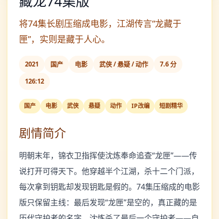
藏龙74集版
将74集长剧压缩成电影，江湖传言“龙藏于
匣”，实则是藏于人心。
2021
国产
电影
武侠 / 悬疑 / 动作
7.6 分
126:12
国产
电影
武侠
悬疑
动作
IP改编
短剧精华
剧情简介
明朝末年，锦衣卫指挥使沈炼奉命追查“龙匣”——传
说打开可得天下。他穿越半个江湖，杀十二个门派，
每次拿到钥匙却发现钥匙是假的。74集压缩成的电影
版只保留主线：最后发现“龙匣”是空的，真正藏的是
历代守护者的名字。沈炼杀了最后一个守护者——自